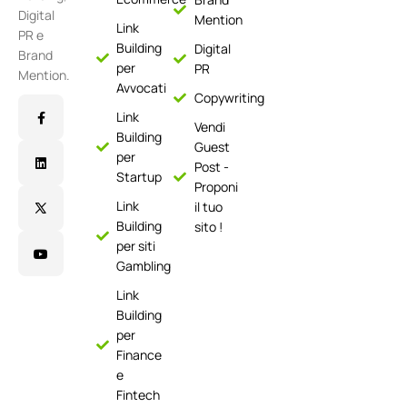
Digital
Mention
Link
PR e
Building
Digital
Brand
per
PR
Mention.
Avvocati
Copywriting
Link
Vendi
Building
Guest
per
Post -
Startup
Proponi
Link
il tuo
Building
sito !
per siti
Gambling
Link
Building
per
Finance
e
Fintech