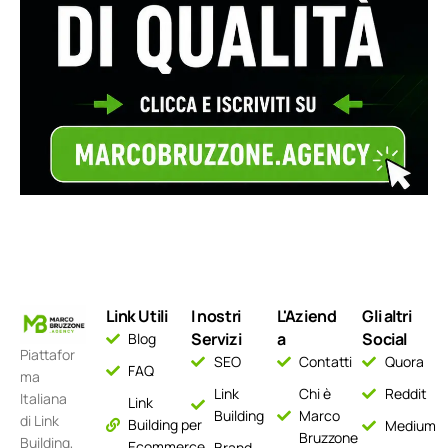
Link Utili
I nostri
L'Aziend
Gli altri
Servizi
a
Social
Blog
Piattafor
SEO
Contatti
Quora
FAQ
ma
Link
Chi è
Reddit
Italiana
Link
Building
Marco
di Link
Building per
Medium
Bruzzone
Building,
Ecommerce
Brand